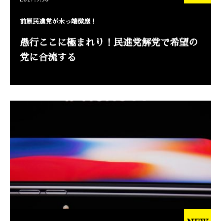
前原民進党が木っ端微塵！
愚行ここに極まれり！民進党解党で希望の
党に合流する