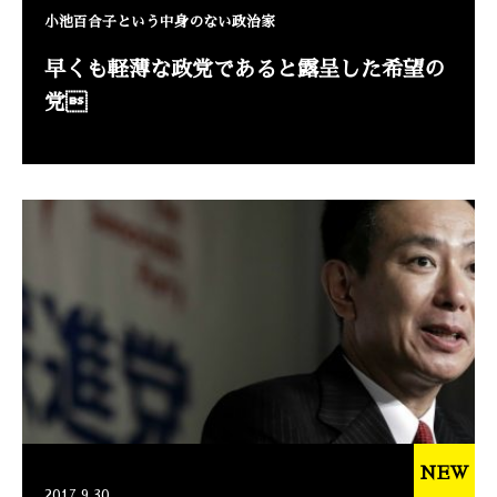
小池百合子という中身のない政治家
早くも軽薄な政党であると露呈した希望の
党
NEW
2017.9.30