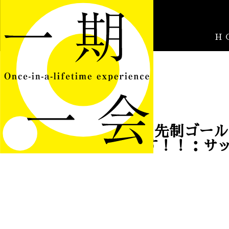
H
本田圭佑選手の先制ゴール
す！！：サ