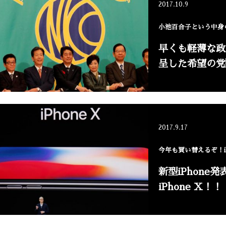
2017.10.9
小池百合子という中身
早くも軽薄な政
呈した希望の党
2017.9.17
今年も買い替えるぞ！iP
新型iPhone
iPhone X！！