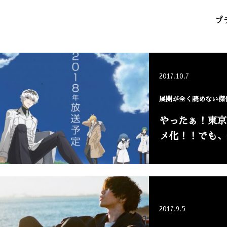
プ
2017.10.7
展開が全く読めない傑
やったぁ！東京
メ化！！でも、
2017.9.5