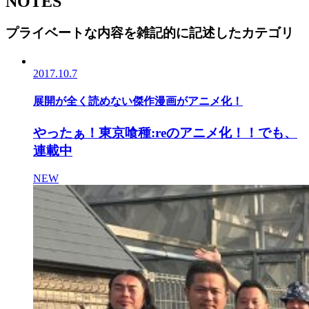
NOTES
プライベートな内容を雑記的に記述したカテゴリ
2017.10.7
展開が全く読めない傑作漫画がアニメ化！
やったぁ！東京喰種:reのアニメ化！！でも、
連載中
NEW