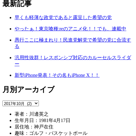
最新記事
早くも軽薄な政党であると露呈した希望の党
やったぁ！東京喰種:reのアニメ化！！でも、連載中
愚行ここに極まれり！民進党解党で希望の党に合流す
る
汎用性抜群！レスポンシブ対応のカルーセルスライダ
ー
新型iPhone発表！その名もiPhone X！！
月別アーカイブ
著者：川邊英之
生年月日：1981年4月17日
居住地：神戸在住
趣味：ゴルフ・バスケットボール