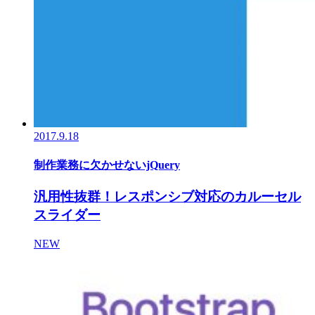
2017.9.18
制作業務に欠かせないjQuery
汎用性抜群！レスポンシブ対応のカルーセル
スライダー
NEW