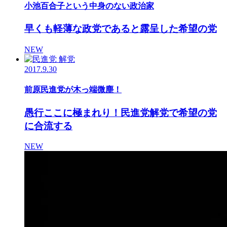
小池百合子という中身のない政治家
早くも軽薄な政党であると露呈した希望の党
NEW
2017.9.30
前原民進党が木っ端微塵！
愚行ここに極まれり！民進党解党で希望の党
に合流する
NEW