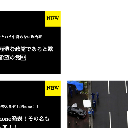
NEW
子という中身のない政治家
軽薄な政党であると露
希望の党
NEW
替えるぞ！iPhone！！
Phone発表！その名も
ne X！！