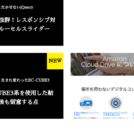
欠かせないjQuery
抜群！レスポンシブ対
ルーセルスライダー
NEW
生まれ変わったEC-CUBE3
CUBE3系を使用した結
後も留意する点