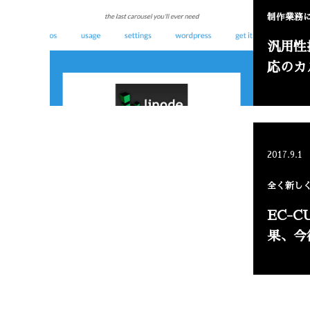
制作業務に
汎用性
応のカ
2017.9.1
全く新しく
EC-
果、今