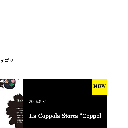
テゴリ
NEW
2008.8.26
La Coppola Storta "Coppol