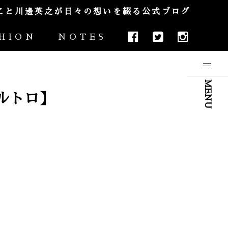
やんこと川邊英之が日々の想いを綴る公式ブログ
HION
NOTES
MENU
アルトロ】