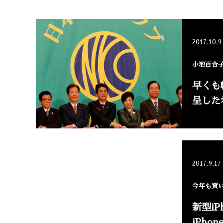
2017.10.9
小池百合
早くも
呈した
2017.9.17
今年も買い
新型i
iPho