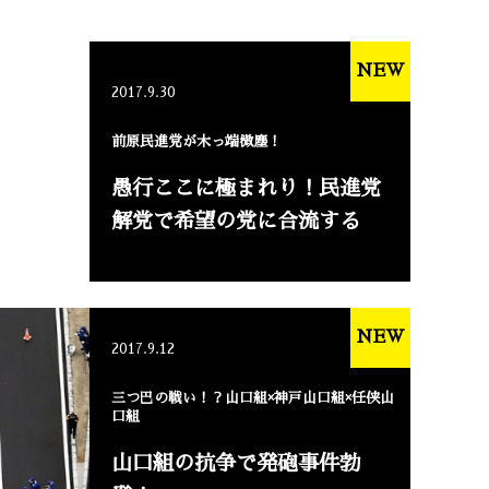
NEW
2017.9.30
前原民進党が木っ端微塵！
愚行ここに極まれり！民進党
解党で希望の党に合流する
NEW
2017.9.12
三つ巴の戦い！？山口組×神戸山口組×任侠山
口組
山口組の抗争で発砲事件勃