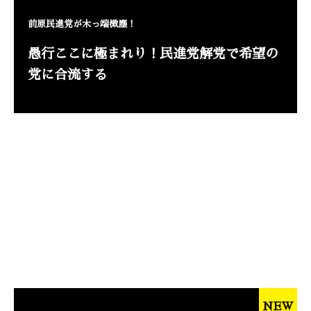
前原民進党が木っ端微塵！
愚行ここに極まれり！民進党解党で希望の
党に合流する
NEW