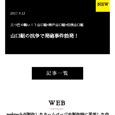
NEW
2017.9.12
三つ巴の戦い！？山口組×神戸山口組×任侠山口組
山口組の抗争で発砲事件勃発！
記事一覧
WEB
webtechが制作したホームページや制作時に苦労した内