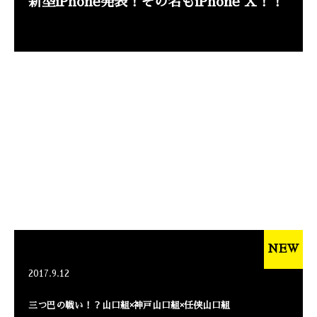
新型iPhone発表！その名もiPhone X！！
NEW
2017.9.12
三つ巴の戦い！？山口組×神戸山口組×任侠山口組