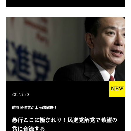
NEW
2017.9.30
前原民進党が木っ端微塵！
愚行ここに極まれり！民進党解党で希望の
党に合流する